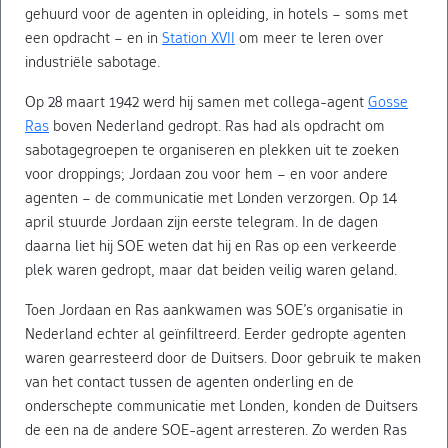
gehuurd voor de agenten in opleiding, in hotels – soms met
een opdracht – en in
Station XVII
om meer te leren over
industriële sabotage.
Op 28 maart 1942 werd hij samen met collega-agent
Gosse
Ras
boven Nederland gedropt. Ras had als opdracht om
sabotagegroepen te organiseren en plekken uit te zoeken
voor droppings; Jordaan zou voor hem – en voor andere
agenten – de communicatie met Londen verzorgen. Op 14
april stuurde Jordaan zijn eerste telegram. In de dagen
daarna liet hij SOE weten dat hij en Ras op een verkeerde
plek waren gedropt, maar dat beiden veilig waren geland.
Toen Jordaan en Ras aankwamen was SOE’s organisatie in
Nederland echter al geïnfiltreerd. Eerder gedropte agenten
waren gearresteerd door de Duitsers. Door gebruik te maken
van het contact tussen de agenten onderling en de
onderschepte communicatie met Londen, konden de Duitsers
de een na de andere SOE-agent arresteren. Zo werden Ras