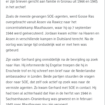
er zijn brieven gericht aan familie in Gronau uit 1944 en 1945
in het archief.
Zoals de meeste gevangen SOE-agenten, werd Gosse Ras
overgebracht vanuit Assen via Rawicz naar het
concentratiekamp Mauthausen, waar hij op 7 september
1944 werd geëxecuteerd. Jordaan kwam echter na Haaren en
Assen in verschillende kampen in Duitsland terecht. Na de
oorlog was lange tijd onduidelijk wat er met hem was
gebeurd.
Zijn vader Gerhard ging onmiddellijk na de bevrijding op zoek
naar Han. Hij informeerde bij Engelse troepen die hij in
Enschede trof en hij schreef een brief naar de Nederlandse
ambassadeur in Londen. Beide partijen stuurden de vragen
door naar SOE, dat zelf ook actief op zoek was naar de
vermiste agenten. Zo kwam Gerhard met SOE in contact. Hij
had toen al achterhaald dat Han in de herfst van 1944 in
Sachsenhausen-Oranienburg was geweest en in februari
1945 naar Mauthausen zou zijn vervoerd.