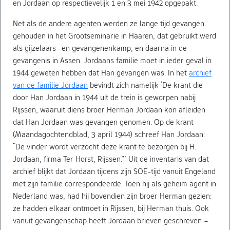
en Jordaan op respectievelijk 1 en 3 mei 1942 opgepakt.
Net als de andere agenten werden ze lange tijd gevangen
gehouden in het Grootseminarie in Haaren, dat gebruikt werd
als gijzelaars- en gevangenenkamp, en daarna in de
gevangenis in Assen. Jordaans familie moet in ieder geval in
1944 geweten hebben dat Han gevangen was. In het
archief
van de familie Jordaan
bevindt zich namelijk ‘De krant die
door Han Jordaan in 1944 uit de trein is geworpen nabij
Rijssen, waaruit diens broer Herman Jordaan kon afleiden
dat Han Jordaan was gevangen genomen. Op de krant
(Maandagochtendblad, 3 april 1944) schreef Han Jordaan:
“De vinder wordt verzocht deze krant te bezorgen bij H.
Jordaan, firma Ter Horst, Rijssen.”’ Uit de inventaris van dat
archief blijkt dat Jordaan tijdens zijn SOE-tijd vanuit Engeland
met zijn familie correspondeerde. Toen hij als geheim agent in
Nederland was, had hij bovendien zijn broer Herman gezien:
ze hadden elkaar ontmoet in Rijssen, bij Herman thuis. Ook
vanuit gevangenschap heeft Jordaan brieven geschreven –