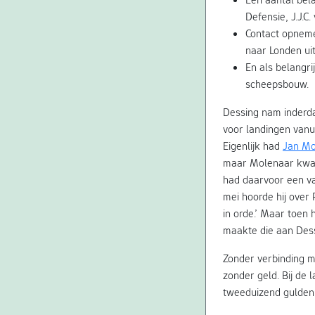
Defensie, J.J.C. 
Contact opnem
naar Londen ui
En als belangri
scheepsbouw.
Dessing nam inderda
voor landingen vanu
Eigenlijk had
Jan Mo
maar Molenaar kwam 
had daarvoor een va
mei hoorde hij over 
in orde.’ Maar toen 
maakte die aan Dess
Zonder verbinding 
zonder geld. Bij de 
tweeduizend gulden