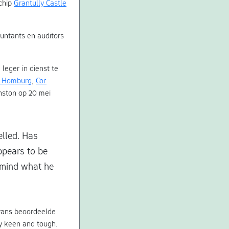
schip
Grantully Castle
ountants en auditors
leger in dienst te
 Homburg
,
Cor
hnston op 20 mei
elled. Has
ppears to be
t mind what he
Evans beoordeelde
ry keen and tough.