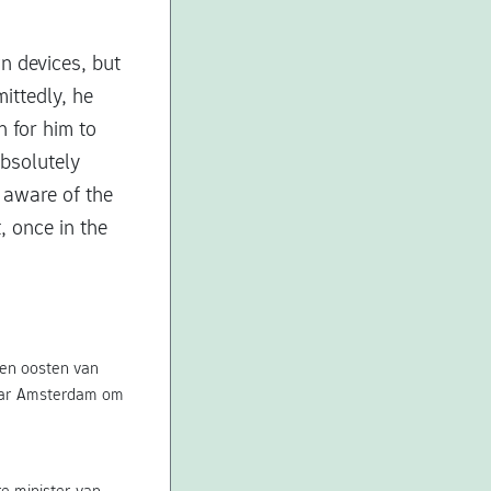
wn devices, but
ittedly, he
 for him to
absolutely
y aware of the
, once in the
ten oosten van
naar Amsterdam om
e minister van