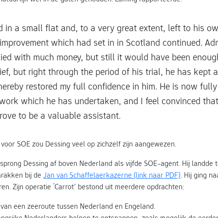
in a small flat and, to a very great extent, left to his o
improvement which had set in in Scotland continued. Adm
ied with much money, but still it would have been enough
ief, but right through the period of his trial, he has kept 
hereby restored my full confidence in him. He is now full
 work which he has undertaken, and I feel convinced that
 prove to be a valuable assistant.
e voor SOE zou Dessing veel op zichzelf zijn aangewezen.
 sprong Dessing af boven Nederland als vijfde SOE-agent. Hij landde 
arakken bij de
Jan van Schaffelaerkazerne (link naar PDF)
. Hij ging 
eren. Zijn operatie ‘Carrot’ bestond uit meerdere opdrachten:
van een zeeroute tussen Nederland en Engeland.
angrijke Nederlanders helpen te ontsnappen, zoals mogelijk de eerder