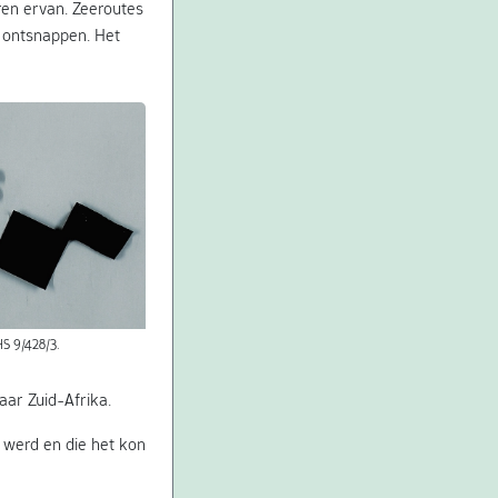
ren ervan. Zeeroutes
n ontsnappen. Het
HS 9/428/3.
aar Zuid-Afrika.
 werd en die het kon