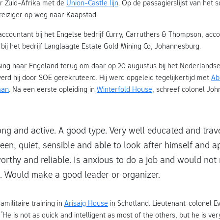
r Zuid-Afrika met de
Union-Castle lijn
. Op de passagierslijst van het 
sreiziger op weg naar Kaapstad.
accountant bij het Engelse bedrijf Curry, Carruthers & Thompson, acc
bij het bedrijf Langlaagte Estate Gold Mining Co, Johannesburg.
ing naar Engeland terug om daar op 20 augustus bij het Nederlandse 
werd hij door SOE gerekruteerd. Hij werd opgeleid tegelijkertijd met
Ab
aan
. Na een eerste opleiding in
Winterfold House
, schreef colonel Jo
ong and active. A good type. Very well educated and trav
keen, quiet, sensible and able to look after himself and a
worthy and reliable. Is anxious to do a job and would no
o. Would make a good leader or organizer.
militaire training in
Arisaig House
in Schotland. Lieutenant-colonel 
 ‘He is not as quick and intelligent as most of the others, but he is ve