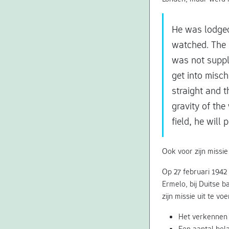
He was lodged 
watched. The 
was not suppl
get into misch
straight and t
gravity of the
field, he will
Ook voor zijn missi
Op 27 februari 1942
Ermelo, bij Duitse b
zijn missie uit te vo
Het verkennen 
Een aantal bel