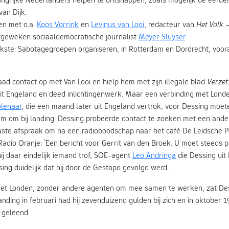
van Dijk.
en met o.a.
Koos Vorrink
en
Levinus van Looi
, redacteur van
Het Volk
–
tgeweken sociaaldemocratische journalist
Meyer Sluyser
.
jkste: Sabotagegroepen organiseren, in Rotterdam en Dordrecht, voora
ad contact op met Van Looi en hielp hem met zijn illegale blad
Verzet
it Engeland en deed inlichtingenwerk. Maar een verbinding met Londe
lenaar
, die een maand later uit Engeland vertrok, voor Dessing moe
om bij landing. Dessing probeerde contact te zoeken met een ander
ste afspraak om na een radioboodschap naar het café De Leidsche Po
Radio Oranje: ‘Een bericht voor Gerrit van den Broek. U moet steeds 
hij daar eindelijk iemand trof, SOE-agent
Leo Andringa
die Dessing uit
ing duidelijk dat hij door de Gestapo gevolgd werd.
met Londen, zonder andere agenten om mee samen te werken, zat De
landing in februari had hij zevenduizend gulden bij zich en in oktober 1
 geleend.