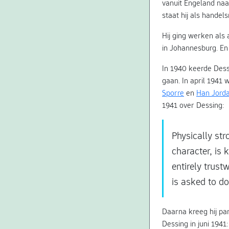
vanuit Engeland naa
staat hij als handel
Hij ging werken als 
in Johannesburg. En 
In 1940 keerde Dess
gaan. In april 1941 
Sporre
en
Han Jord
1941 over Dessing:
Physically str
character, is 
entirely trust
is asked to d
Daarna kreeg hij para
Dessing in juni 1941: