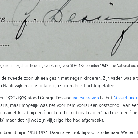
 onder de geheimhoudingsverklaring voor SOE, 13 december 1943. The National Archi
de tweede zoon uit een gezin met negen kinderen. Zijn vader was ar
 in Naaldwijk en omstreken zijn sporen heeft achtergelaten.
riode 1920-1929 stond George Dessing
ingeschreven
bij het
Missiehuis i
onaris, maar mogelijk was het voor hem vooral een kostschool. Aan 
 namelijk dat hij een ‘checkered eductional career’ had met een ‘spel
s’, maar dat hij wel zijn vijfjarige hbs had afgemaakt.
 volbracht hij in 1928-1931. Daarna vertrok hij voor studie naar Wenen. 