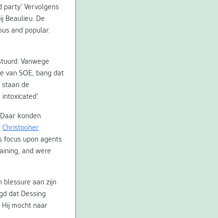
 party.’ Vervolgens
ij Beaulieu. De
ous and popular.
estuurd. Vanwege
ie van SOE, bang dat
 staan de
intoxicated’.
. Daar konden
t
Christpoher
its focus upon agents
raining, and were
 blessure aan zijn
igd dat Dessing
. Hij mocht naar