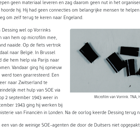
epen geen materiaal leveren en zag daarom geen nut in het organise
, hoorde hij. Hij had geen connecties om belangrijke mensen te helpe
oeg om zelf terug te keren naar Engeland.
 Dessing wel op Vorrinks
 van hem op microfilm mee,
band naaide. Op de fiets vertrok
aal naar België. In Brussel
 die hem hielp via Parijs naar
omen. Vandaar ging hij opnieuw
r werd toen gearresteerd. Een
eer naar Zwitserland te
eindelijk met hulp van SOE via
 op 2 september 1943 weer in
Microfilm van Vorrink. TNA, 
cember 1943 ging hij werken bij
isterie van Financiën in Londen. Na de oorlog keerde Dessing terug n
een van de weinige SOE-agenten die door de Duitsers niet opgepakt