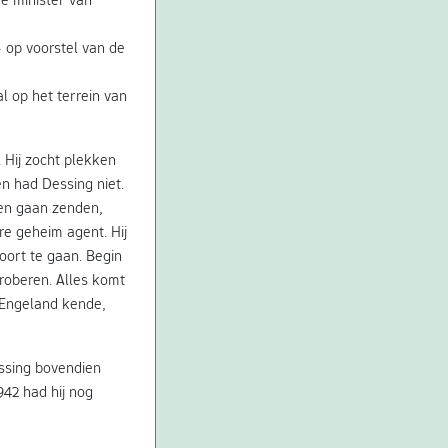
 op voorstel van de
l op het terrein van
. Hij zocht plekken
n had Dessing niet.
ten gaan zenden,
e geheim agent. Hij
ort te gaan. Begin
proberen. Alles komt
 Engeland kende,
ssing bovendien
942 had hij nog