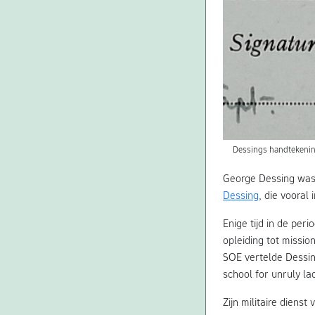
Dessings handtekening
George Dessing was 
Dessing
, die vooral
Enige tijd in de pe
opleiding tot missi
SOE vertelde Dessing
school for unruly lad
Zijn militaire dienst