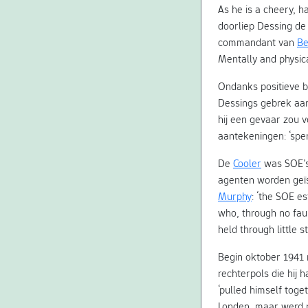
As he is a cheery, 
doorliep Dessing d
commandant van
Be
Mentally and physica
Ondanks positieve be
Dessings gebrek aan
hij een gevaar zou 
aantekeningen: ‘spe
De
Cooler
was SOE’s
agenten worden geïs
Murphy
: ‘the SOE e
who, through no faul
held through little s
Begin oktober 1941 
rechterpols die hij 
‘pulled himself toge
Londen, maar werd n