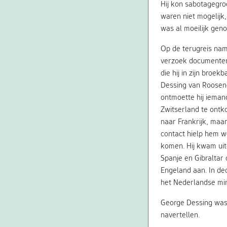
Hij kon sabotagegro
waren niet mogelijk
was al moeilijk gen
Op de terugreis nam
verzoek documenten
die hij in zijn broek
Dessing van Roosend
ontmoette hij iemand
Zwitserland te ontk
naar Frankrijk, maa
contact hielp hem w
komen. Hij kwam uit
Spanje en Gibraltar
Engeland aan. In de
het Nederlandse min
George Dessing was 
navertellen.