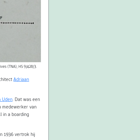
ves (TNA), HS 9/428/3.
chitect
Adriaan
n Uden
. Dat was een
een medewerker van
l in a boarding
In 1936 vertrok hij