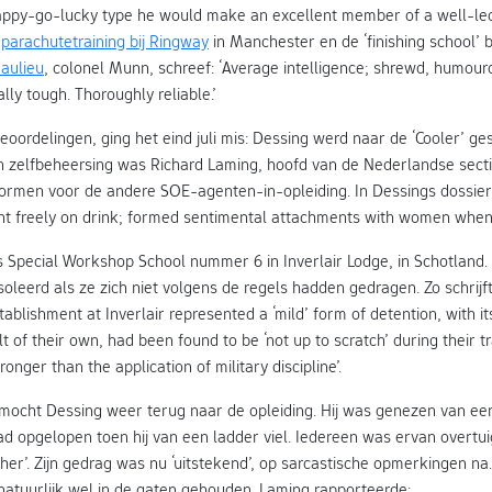
happy-go-lucky type he would make an excellent member of a well-led
e
parachutetraining bij Ringway
in Manchester en de ‘finishing school’ b
aulieu
, colonel Munn, schreef: ‘Average intelligence; shrewd, humour
lly tough. Thoroughly reliable.’
oordelingen, ging het eind juli mis: Dessing werd naar de ‘Cooler’ g
 zelfbeheersing was Richard Laming, hoofd van de Nederlandse sect
vormen voor de andere SOE-agenten-in-opleiding. In Dessings dossier
nt freely on drink; formed sentimental attachments with women when 
 Special Workshop School nummer 6 in Inverlair Lodge, in Schotland
oleerd als ze zich niet volgens de regels hadden gedragen. Zo schrijf
stablishment at Inverlair represented a ‘mild’ form of detention, with 
t of their own, had been found to be ‘not up to scratch’ during their t
tronger than the application of military discipline’.
mocht Dessing weer terug naar de opleiding. Hij was genezen van een
had opgelopen toen hij van een ladder viel. Iedereen was ervan overtu
ther’. Zijn gedrag was nu ‘uitstekend’, op sarcastische opmerkingen na
atuurlijk wel in de gaten gehouden. Laming rapporteerde: