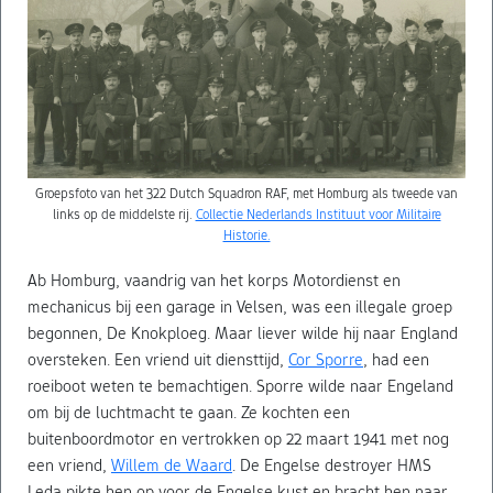
Groepsfoto van het 322 Dutch Squadron RAF, met Homburg als tweede van
links op de middelste rij.
Collectie Nederlands Instituut voor Militaire
Historie.
Ab Homburg, vaandrig van het korps Motordienst en
mechanicus bij een garage in Velsen, was een illegale groep
begonnen, De Knokploeg. Maar liever wilde hij naar England
oversteken. Een vriend uit diensttijd,
Cor Sporre
, had een
roeiboot weten te bemachtigen. Sporre wilde naar Engeland
om bij de luchtmacht te gaan. Ze kochten een
buitenboordmotor en vertrokken op 22 maart 1941 met nog
een vriend,
Willem de Waard
. De Engelse destroyer HMS
Leda pikte hen op voor de Engelse kust en bracht hen naar