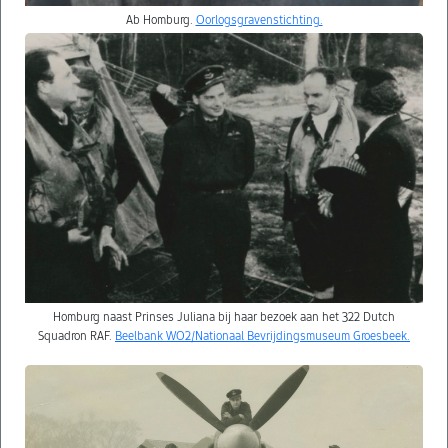
Ab Homburg.
Oorlogsgravenstichting.
Homburg naast Prinses Juliana bij haar bezoek aan het 322 Dutch
Squadron RAF.
Beelbank WO2/Nationaal Bevrijdingsmuseum Groesbeek.