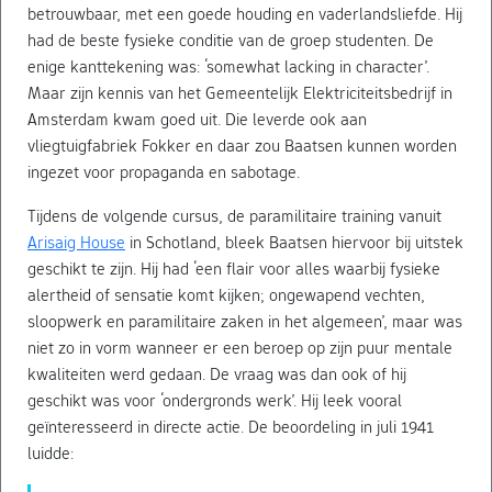
betrouwbaar, met een goede houding en vaderlandsliefde. Hij
had de beste fysieke conditie van de groep studenten. De
enige kanttekening was: ‘somewhat lacking in character’.
Maar zijn kennis van het Gemeentelijk Elektriciteitsbedrijf in
Amsterdam kwam goed uit. Die leverde ook aan
vliegtuigfabriek Fokker en daar zou Baatsen kunnen worden
ingezet voor propaganda en sabotage.
Tijdens de volgende cursus, de paramilitaire training vanuit
Arisaig House
in Schotland, bleek Baatsen hiervoor bij uitstek
geschikt te zijn. Hij had ‘een flair voor alles waarbij fysieke
alertheid of sensatie komt kijken; ongewapend vechten,
sloopwerk en paramilitaire zaken in het algemeen’, maar was
niet zo in vorm wanneer er een beroep op zijn puur mentale
kwaliteiten werd gedaan. De vraag was dan ook of hij
geschikt was voor ‘ondergronds werk’. Hij leek vooral
geïnteresseerd in directe actie. De beoordeling in juli 1941
luidde: