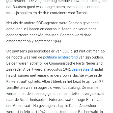
gearresteerd. De volgende dag meldde Lauwers per telegram
dat Baatsen goed was aangekomen, evenals de container
met zijn spullen en de drie containers voor Taconis.
Net als de andere SOE-agenten werd Baatsen gevangen
gehouden in Haaren en daarna in Assen, en vervolgens
gedeporteerd naar Mauthausen. Baatsen werd daar
omgebracht op 7 september 1944.
Uit Baatsens persoonsdossier van SOE blijkt niet dat men op
de hoogte was van de
politieke achtergrond
van zijn ouders.
Beiden waren actief bij de Communistische Partij Nederland.
Zijn vader Albert werd in augustus 1941
gearresteerd
nadat
hij zich samen met iemand anders ‘op verdachte wijze in de
Kinkerstraat’ ophield. Albert bleek in het bezit te zijn van 35
‘pamfletten waarin opgeruid werd tot staking’. De mannen
werden met de in beslag genomen pamfletten overgebracht
naar de Sicherheitspolizei Euterpestraat (huidige Gerrit van
der Veenstraat). Na gevangenschap in Kamp Amersfoort
werd hij in februari 1942 gedeporteerd naar Buchenwald. In