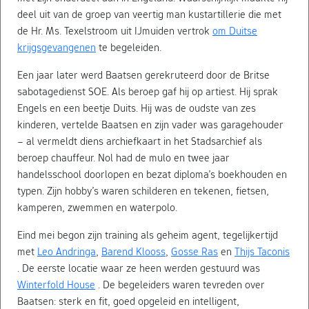
deel uit van de groep van veertig man kustartillerie die met
de Hr. Ms. Texelstroom uit IJmuiden vertrok
om Duitse
krijgsgevangenen
te begeleiden.
Een jaar later werd Baatsen gerekruteerd door de Britse
sabotagedienst SOE. Als beroep gaf hij op artiest. Hij sprak
Engels en een beetje Duits. Hij was de oudste van zes
kinderen, vertelde Baatsen en zijn vader was garagehouder
– al vermeldt diens archiefkaart in het Stadsarchief als
beroep chauffeur. Nol had de mulo en twee jaar
handelsschool doorlopen en bezat diploma’s boekhouden en
typen. Zijn hobby’s waren schilderen en tekenen, fietsen,
kamperen, zwemmen en waterpolo.
Eind mei begon zijn training als geheim agent, tegelijkertijd
met
Leo Andringa
,
Barend Klooss
,
Gosse Ras
en
Thijs Taconis
. De eerste locatie waar ze heen werden gestuurd was
Winterfold House
. De begeleiders waren tevreden over
Baatsen: sterk en fit, goed opgeleid en intelligent,