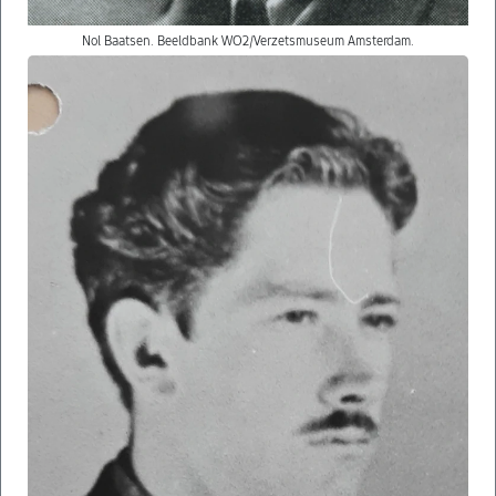
Nol Baatsen. Beeldbank WO2/Verzetsmuseum Amsterdam.